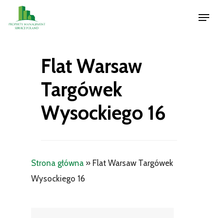
Skip
Men
to
Close
main
Menu
content
Flat Warsaw
Targówek
Wysockiego 16
Strona główna
»
Flat Warsaw Targówek
Wysockiego 16